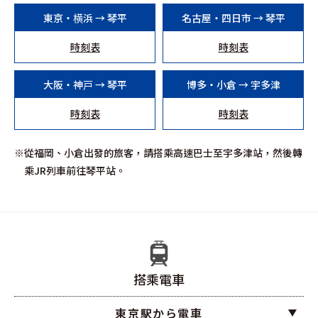
東京・横浜 → 琴平
名古屋・四日市 → 琴平
時刻表
時刻表
大阪・神戸 → 琴平
博多・小倉 → 宇多津
時刻表
時刻表
從福岡、小倉出發的旅客，請搭乘高速巴士至宇多津站，然後轉
乘JR列車前往琴平站。
搭乘電車
東京駅から電車