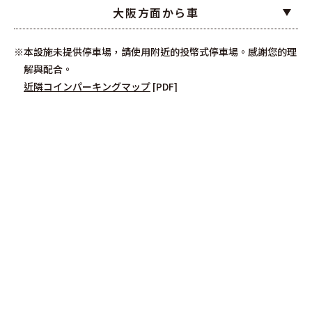
大阪方面から車
本設施未提供停車場，請使用附近的投幣式停車場。感謝您的理
解與配合。
近隣コインパーキングマップ
[PDF]
〒766-0001 日本香川縣仲多度郡琴平町720-15